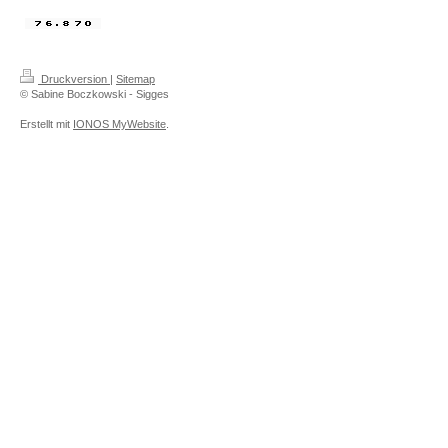
Druckversion
|
Sitemap
© Sabine Boczkowski - Sigges
Erstellt mit
IONOS MyWebsite
.