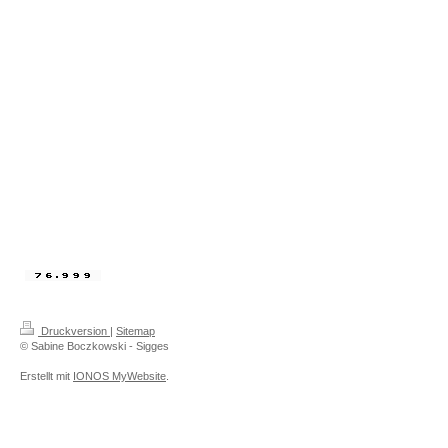
Druckversion
|
Sitemap
© Sabine Boczkowski - Sigges
Erstellt mit
IONOS MyWebsite
.