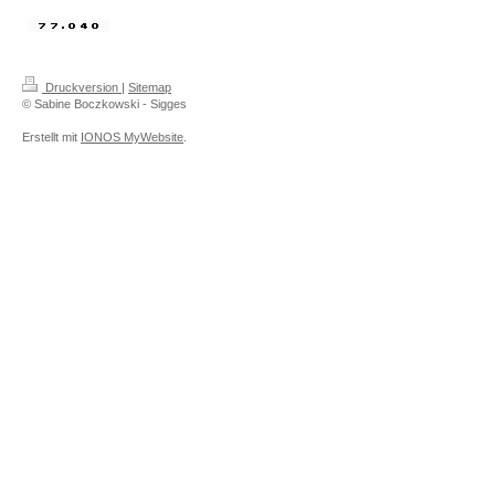
Druckversion
|
Sitemap
© Sabine Boczkowski - Sigges
Erstellt mit
IONOS MyWebsite
.