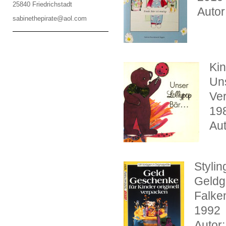
25840 Friedrichstadt
Autor
sabinethepirate@aol.com
Ki
Uns
Ver
19
Aut
Styli
Geldg
Falke
1992
Autor